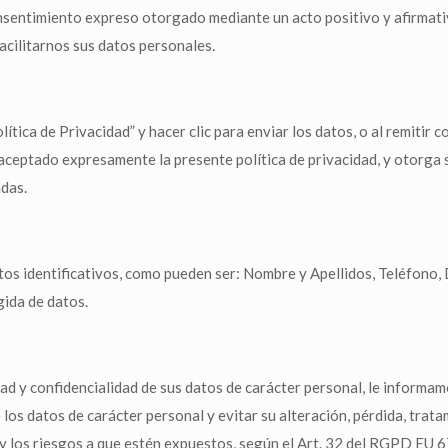
onsentimiento expreso otorgado mediante un acto positivo y afirmativ
facilitarnos sus datos personales.
olítica de Privacidad” y hacer clic para enviar los datos, o al remitir
 y aceptado expresamente la presente política de privacidad, y otorg
adas.
atos identificativos, como pueden ser: Nombre y Apellidos, Teléfono,
gida de datos.
d y confidencialidad de sus datos de carácter personal, le informam
 los datos de carácter personal y evitar su alteración, pérdida, tra
s y los riesgos a que estén expuestos, según el Art. 32 del RGPD EU