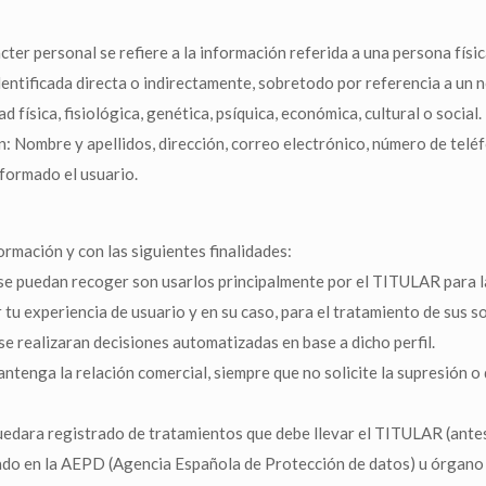
r personal se refiere a la información referida a una persona física
ntificada directa o indirectamente, sobretodo por referencia a un no
física, fisiológica, genética, psíquica, económica, cultural o social.
n: Nombre y apellidos, dirección, correo electrónico, número de telé
nformado el usuario.
ormación y con las siguientes finalidades:
 se puedan recoger son usarlos principalmente por el TITULAR para l
tu experiencia de usuario y en su caso, para el tratamiento de sus so
se realizaran decisiones automatizadas en base a dicho perfil.
enga la relación comercial, siempre que no solicite la supresión o 
 quedara registrado de tratamientos que debe llevar el TITULAR (ante
trado en la AEPD (Agencia Española de Protección de datos) u órga