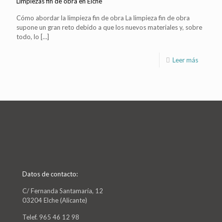
Limpiezas fin de obra en Elche
Cómo abordar la limpieza fin de obra La limpieza fin de obra
supone un gran reto debido a que los nuevos materiales y, sobre
todo, lo
[…]
Leer más
Datos de contacto:
C/ Fernanda Santamaría, 12
03204 Elche (Alicante)
Telef. 965 46 12 98